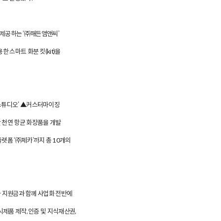
를 제공하는 ‘㈜해든앰앤씨’
 스마트 화분 킷(kit)을
노스튜디오’ ▲커스터마이징
 천연 항균 화장품을 개발
랫폼 ‘㈜체카’까지 총 10개의
화 지원금과 함께 사업화 전반에
제품 제작, 인증 및 지식재산권,