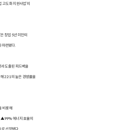
업 고도화 지원사업’의
은 창업 5년 미만의
자 마련됐다.
결과 도출된 피드백을
해 22:1의 높은 경쟁률을
을 비롯해
 ▲99% 에너지 효율의
으로 선정됐다.