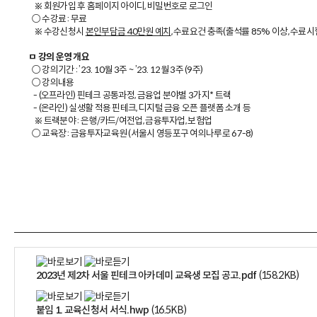
※ 회원가입 후 홈페이지 아이디, 비밀번호로 로그인
○ 수강료 : 무료
※ 수강신청시
본인부담금
40
만원 예치
, 수료요건 충족(출석률 85% 이상, 수료시
ㅁ
강의 운영 개요
○ 강의기간 : ’23. 10월 3주 ~ ’23. 12월 3주 (9주)
○ 강의내용
- (오프라인) 핀테크 공통과정, 금융업 분야별 3가지* 트랙
- (온라인) 실생활 적용 핀테크, 디지털 금융 오픈 플랫폼 소개 등
※ 트랙분야 : 은행/카드/여전업, 금융투자업, 보험업
○ 교육장 : 금융투자교육원 (서울시 영등포구 여의나루로 67-8)
2023년 제2차 서울 핀테크 아카데미 교육생 모집 공고.pdf
(158.2KB)
붙임 1. 교육신청서 서식.hwp
(16.5KB)