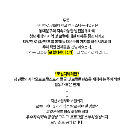
두둥-
바야흐로, 경희대학교 캠퍼스타운사업단은
동대문구의 지속가능한 발전을 위하여
청년세대의 지역 및 로컬에 대한 이해를 증진시키고
다양한 로컬콘텐츠를 통해 동대문구의 가치를 확산시키고자
주체적인 인재
들을 선발하였는데,
우리는, 그들을
[로컬디렉터 1기]
라고 부르기로 하였다.....
.
.
.
*로컬디렉터란?
청년들의 시각으로 로컬스토리 발굴 및 로컬콘텐츠를 제작하는 주체적인
활동가 혹은 인재
..
..
지난 6월부터 8월까지
로컬디렉터 1기가 직접 발로 뛰며 촬영했던
로컬콘텐츠 영상 모음
과 함께
우수작 아카이빙 영상
, 그리고
프로그램 스케치 영상
까지
모두 최초 공개합니다!