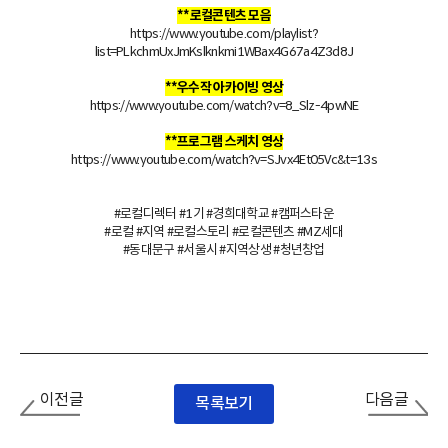
**로컬콘텐츠 모음
https://www.youtube.com/playlist?
list=PLkchmUxJmKslknkmi1WBax4G67a4Z3d8J
**우수작 아카이빙 영상
https://www.youtube.com/watch?v=8_Slz-4pwNE
**프로그램 스케치 영상
https://www.youtube.com/watch?v=SJvx4Et05Vc&t=13s
#로컬디렉터 #1기 #경희대학교 #캠퍼스타운
#로컬 #지역 #로컬스토리 #로컬콘텐츠 #MZ세대
#동대문구 #서울시 #지역상생 #청년창업
이전글
다음글
목록보기