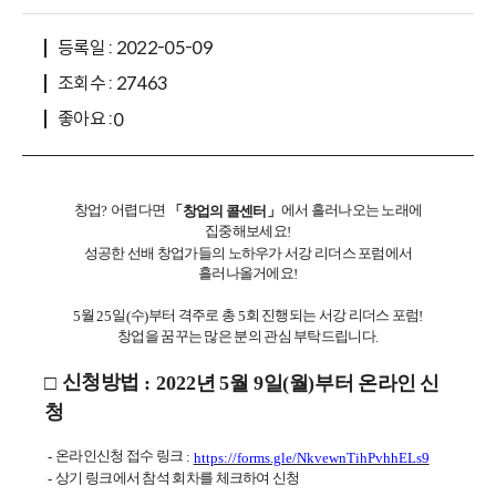
등록일 : 2022-05-09
조회수 : 27463
좋아요 :
0
창업
어렵다면
에서 흘러나오는 노래에
?
창업의 콜센터
「
」
집중해보세요
!
성공한 선배 창업가들의 노하우가 서강 리더스 포럼에서
흘러나올거에요
!
월
일
수
부터 격주로 총
회 진행되는 서강 리더스 포럼
5
25
(
)
5
!
창업을 꿈꾸는 많은 분의 관심 부탁드립니다
.
신청방법
년
월
일
월
부터 온라인 신
□
: 2022
5
9
(
)
청
온라인신청 접수 링크
-
:
https://forms.gle/NkvewnTihPvhhELs9
상기 링크에서 참석 회차를 체크하여 신청
-