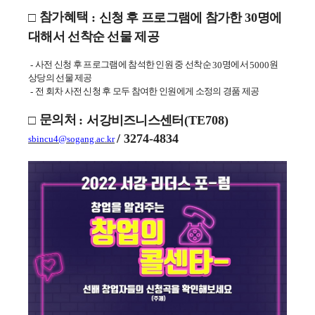
참가혜택
신청 후 프로그램에 참가한
명에
□
:
30
대해서 선착순 선물 제공
사전 신청 후 프로그램에 참석한 인원 중 선착순
명에서
원
-
30
5000
상당의 선물 제공
전 회차 사전 신청 후 모두 참여한 인원에게 소정의 경품 제공
-
문의처
서강비즈니스센터
□
:
(TE708)
/ 3274-4834
sbincu4@sogang.ac.kr