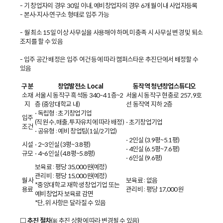
- 기 창업자의 경우 30일 이내, 예비창업자의 경우 6개월 이내 사업자등록
- 본사⋅지사⋅연구소 형태로 입주 가능
- 월 최소 15일 이상 사무실을 사용해야 하며, 미충족 시 사무실 변경 및 퇴소
조치를 할 수 있음
- 입주 공간 배정은 입주 여건 등에 따라 캠퍼스타운 추진단에서 배정할 수
있음
구 분
창업발전소 Local
동작역 청년창업스튜디오
소재
서울시 동작구 흑석동 340-4 1층~2
서울시 동작구 현충로 257, 9호
지
층 (중앙대학교 내)
선 동작역 지하 2층
⋅ 독립형 : 초기창업기업
입주
(직원 수, 매출, 투자유치에 따라 배정)
⋅ 초기창업기업
조건
⋅ 공유형 : 예비 창업팀(1실/2기업)
⋅ 2인실 (3.9평~5.1평)
시설
⋅ 2~3인실 (3평~3.8평)
⋅ 4인실 (6.5평~7.6평)
규모
⋅ 4~6인실 (4.8평~5.8평)
⋅ 6인실 (9.6평)
보육료 : 평당 35,000원(예정)
관리비 : 평당 15,000원(예정)
월 사
보육료 : 없음
*중앙대학교 재학생 창업기업 또는
용료
관리비 : 평당 17,000원
예비창업자 보육료 감면
*단, 위 사항은 달라질 수 있음
□ 추진 절차
(※ 추진 상황에 따라 변경될 수 있음)