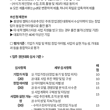
- (서식7) 개인정보 수집, 조회, 활용 및 제3자 제공 동의서
※ 모든 제출서류는 pdf로 변환하여 제출, 하나의 파일로 압축하여 제출
※신청 제한※
▶ 중앙대 캠퍼스타운추진단 주최 창업경진대회에서 수상이력이 있는 창업
팀이 동일한 아이템으로 출전 불가
▶ 타 대학 캠퍼스타운 사업 지원을 받고 있는 경우 출전 불가(신청일 기준)
▶ 대표자가 만 40세 이상인 기업
□ 평가기준 :
기업가 자질 및 역량, 창업 아이템, 사업의 실현 가능성, 기대효
과 등을 종합적으로 평가
< 입주 경진대회 심사 기준 >
배
심사항목
세부 심사항목
점
기업가 자질
1) 기업가정신(창업 동기 및 창업 의지)
10
(20)
2) 대표 사업 추진 역량 및 팀 구성
10
창업 아이템
1) 아이템의 독창성, 차별성
15
(30)
2) 유사 모델, 경쟁모델 분석⋅조사 수준
15
1) 사업계획의 구체성 및 타당성
15
사업화 실현 가능
- 사업 추진계획, 조직 운영 계획
성
2) 수익성 및 지속가능성
(30)
- 수익구조의 타당성, 시장진입 가능성
15
- 경쟁력(가격경쟁력, 기술력 등) 확보 방안