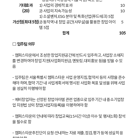
기대효과
1) 사업의 경제적 효과
10
(20)
2) 사업의 지속가능성
10
1) 소셜벤처, ESG 분야 및 특화산업(푸드테크) 5점
가산점(최대 5점)
2) 동작역 내 창업 공간(사무실)을 활용한 창업 아이
5
템 5점
합계
105
□ 입주팀 의무
- 캠퍼스타운에서 조성한 창업지원공간에 반드시 입주하고, 사업장 소재지
를 변경하여야 창업 지원(사업화지원금, 멘토링, 대외홍보 등)을 받을 수 있
음
-
입주팀은 서울특별시 캠퍼스타운 사업 운영지침, 협약서 등의 사항을 준수
해야 하며, 협약 기간 내 사업계획서에 명시된 사업화 목표 달성을 위해 사업
을 성실히 이행해야 함
-
예비창업자는 선정된 창업아이템 관련 업종으로 입주기간 내 중소기업창
업 지원법 상의 창업(사업자등록)을 이행하여야 함
-
캠퍼스타운의 안내에 따라 창업교육(15시간 이상) 이수 및 행사(1회) 참석
을 필수로 함
-
캠퍼스타운추진단이 요청⋅안내하는 자료 제출, 점검, 평가 등에 성실히 응