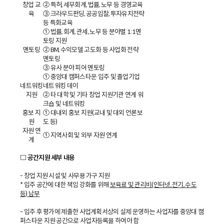
창업 교
② 특허, 세무회계, 법률, 노무 등 경영교육
육
③ 크라우드펀딩, 공공입찰, 투자유치전략
등 특화교육
① 법률, 회계, 관세, 노무 등 분야별 1:1멘
토링 지원
멘토링
② BM, 수익모델 고도화 등 사업화 전략
멘토링
③ 유사 분야 피어 멘토링
① 중앙대 캠퍼스타운 입주 및 졸업기업
네트워킹
네트워킹 데이
지원
② 타 대학 및 기타 창업 지원기관 연계 워
크숍 및 네트워킹
홍보 지
① 대내외 홍보 지원(교내 및 대외 언론보
원
도 등)
자원 연
① 지역사회 및 외부 자원 연계
계
□ 공간지원 세부 내용
- 창업 지원 시설 및 사무용 가구 지원
* 입주 공간에 대한 책임 강화를 위해
보육료 및 관리비(인터넷, 전기, 수도
등) 납부
- 입주 후 평가에 제출한 사업계획서상의 실제 운영하는 사업자를 중앙대 캠
퍼스타운 지원 공간으로 사업자등록을 하여야 함