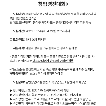
창업경진대회>
□ 모집대상 :
우수한 사업 아이템 및 사업수행역량을 보유한 예비창업자 및
3년 미만 청년창업기업
※ 대표 또는 팀원이 동작구 거주자 또는 중앙대(원)생의 경우 지원 가능
□ 모집기간 :
2023. 3. 15.(수) ~ 4. 2.(일) 23:59까지
□ 모집규모 :
최대 20개 팀 내외
□ 지원자격 :
다음의 경우를 모두 충족하는 경우 지원 가능
- 공고 마감일 기준, 미창업팀 또는 동일 기준으로 창업 3년 이내의 개인사
업자 또는 법인으로
대표자 나이가 만 39세 이하인 경우
- 대표 또는 팀원(2인 이상의 팀으로 지원 시) 중
동작구 관내 거주 및 재학,
재직 중인 청년
이 최소 1인 이상 포함되어야 함
□ 모집분야 :
일반창업(기술창업, 지식창업 등), 소셜벤처, 특화창업
▶ 일반창업 : 제조, 유통, 기타 창의적 아이디어 창업
▶ 기술창업 : 기계, 항공, 수송, 전기·전자, 건축, 환경·에너지 등
▶ 지식창업 : 컴퓨터 프로그래밍, 소프트웨어 개발, 지식 콘텐츠 활용 등
▶ 소셜벤처 : 사회문제 해결을 목표로 혁신 기술 또는 비즈니스 모델을 통한