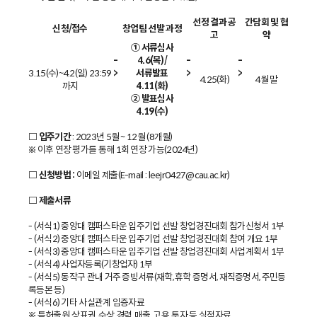
선정 결과 공
간담회 및 협
신청/접수
창업팀 선발 과정
고
약
① 서류심사
-
4.6(목)/
-
-
3.15(수)~4.2(일) 23:59
>
서류발표
>
>
4.25(화)
4월 말
까지
4.11(화)
② 발표심사
4.19(수)
□ 입주기간
: 2023년 5월 ~ 12월 (8개월)
※ 이후 연장 평가를 통해 1회 연장 가능(2024년)
□ 신청방법 :
이메일 제출(E-mail : leejr0427@cau.ac.kr)
□ 제출서류
- (서식1) 중앙대 캠퍼스타운 입주기업 선발 창업경진대회 참가신청서 1부
- (서식2) 중앙대 캠퍼스타운 입주기업 선발 창업경진대회 참여 개요 1부
- (서식3) 중앙대 캠퍼스타운 입주기업 선발 창업경진대회 사업계획서 1부
- (서식4) 사업자등록(기창업자) 1부
- (서식5) 동작구 관내 거주 증빙서류(재학, 휴학 증명서, 재직증명서, 주민등
록등본 등)
- (서식6) 기타 사실관계 입증자료
※ 특허출원, 상표권, 수상 경력, 매출, 고용, 투자 등 실적자료