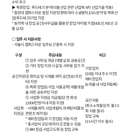
수익 추구
▶ 특화창업 : 푸드테크 분야(식품산업 관련 산업에 4차 산업기술 적용)
* 중앙대 캠퍼스타운 중점 지원 방향에 따라 소셜벤처, ESG 분야 및 특화산
업(푸드테크)기업 가점
* 동작역 내 창업 공간(사무실)을 활용한 창업 아이템 가점(4호선, 9호선 교
통 요지)
□ 입주 시 지원사항
- 서울시 캠퍼스타운 입주요건 충족 시 지원
구 분
주요내용
비고
① 입주 사무실 제공 (개별실 및 공용공간)
② 기타 창업 지원 시설 및 사무용 집기 지
기창업자
원
(30일 이내 주소 이전)
공간지원
③ 회의실 및 시제품 제작 공간(3D 프린
예비창업자
터) 지원
(6개월 내 사업자등록)
④ 특화 창업(요식업, 식품공학) 제품개발
을 위한 공유주방 지원
① 사업화 지원금 지급(팀당 연 최대
공간사용
2,000만원 이내 차등 지원)
(최소 6개월 입주, 월 15
사업화
- 시제품제작, 사업개발비, 마케팅비(홍보
회 사용 필수)
지원금
콘텐츠 제작 등)
창업 교육
* 예비창업팀과 기 창업팀 차등 지원
(15시간 이수 필수)
* 총사업비 규모에 따라 조정될 수 있음
① BM 점검, 사업고도화 등 창업 교육