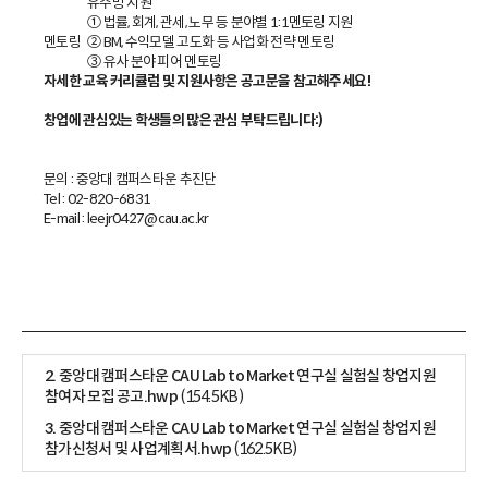
유주방 지원
① 법률, 회계, 관세, 노무 등 분야별 1:1멘토링 지원
멘토링
② BM, 수익모델 고도화 등 사업화 전략 멘토링
③ 유사 분야 피어 멘토링
자세한 교육 커리큘럼 및 지원사항은 공고문을 참고해주세요!
창업에 관심있는 학생들의 많은 관심 부탁드립니다:)
문의 : 중앙대 캠퍼스타운 추진단
Tel : 02-820-6831
E-mail : leejr0427@cau.ac.kr
2. 중앙대 캠퍼스타운 CAU Lab to Market 연구실 실험실 창업지원
참여자 모집 공고.hwp
(154.5KB)
3. 중앙대 캠퍼스타운 CAU Lab to Market 연구실 실험실 창업지원
참가신청서 및 사업계획서.hwp
(162.5KB)