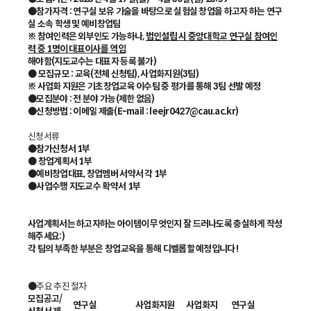
●참가자격 : 연구실 보유 기술을 바탕으로 실험실 창업을 하고자 하는 연구
실 소속 학생 및 예비창업팀
※ 참여인력은 외부인도 가능하나,
법인설립 시 중앙대학교 연구실 참여인
력 중 1명이
대표이사를 역임
해야함(지도교수는 대표자 등록 불가)
● 모집규모 : 교육(전체 신청팀), 사업화지원(3팀)
※ 사업화 지원은 기초창업교육 이수팀 중 평가를 통해 3팀 선발 예정
●모집분야 : 전 분야 가능(제한 없음)
●신청방법 : 이메일 제출(E-mail : leejr0427@cau.ac.kr)
신청서류
●참가신청서 1부
● 창업계획서 1부
●예비창업대표, 창업멤버 서약서 각 1부
●사업수행 지도교수 확약서 1부
사업계획서는 하고자하는 아이템이 무엇인지 잘 드러나도록 충실하게 작성
해주세요:)
각 팀의 부족한 부분은 창업교육을 통해 디벨롭할 예정입니다!
●
주요 추진 절차
모집공고/
연구실
사업화지원
사업화지
연구실