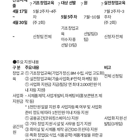
신청서 제
기초창업교육
대상 선발
원
실전창업교육
？
？
？
？
출
4월 17일
5월 2주차~4주
7월 2주차~3
~
차
5월 5주차
7월~10월
주차
4월 30일
(주 2회)
(주 2회)
기초창업교
육
선발팀(3
-
신청팀 전체
신청자 전체
이수자 중
팀)
선발 (3팀)
●
주요 지원 내용
구 분
주요내용
비고
창업 교
① 기초창업교육(기업가정신, BM 수립, 사업 고도화)
전체 신청팀
육
② 실전창업교육(기술사업화, IP전략, 마케팅 등)
① 사업화 지원금 지급(팀당 연 최대 2,000만원 이
내 차등 지원)
사업화
- 시제품제작, 사업개발비, 마케팅비(홍보콘텐츠 제
지원금
작 등)
* 1천만원 일괄 지원 후 사업자등록 여부 및 사업화
준비 정도에 따라 1천만원 이내 차등 지원
① 공용공간(코워킹스페이스) 지원
사업화 지원 선
② 기타 창업 지원 시설 및 사무용 집기 지원
발팀(3개팀)
공간지
③ 회의실 및 시제품 제작 공간(3D 프린터) 지원
원
④ 특화 창업(요식업, 식품공학) 제품개발을 위한 공