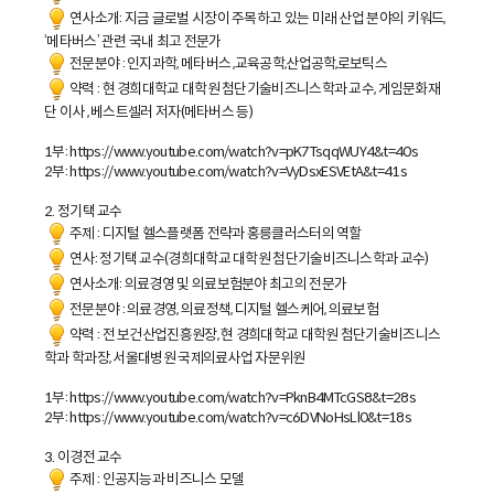
연사소개: 지금 글로벌 시장이 주목하고 있는 미래 산업 분야의 키워드,
‘메타버스’ 관련 국내 최고 전문가
전문분야 : 인지과학, 메타버스 ,교육공학,산업공학,로보틱스
약력 : 현 경희대학교 대학원 첨단기술비즈니스학과 교수, 게임문화재
단 이사 , 베스트셀러 저자(메타버스 등)
1부: https://www.youtube.com/watch?v=pK7TsqqWUY4&t=40s
2부: https://www.youtube.com/watch?v=VyDsxESVEtA&t=41s
2. 정기택 교수
주제 : 디지털 헬스플랫폼 전략과 홍릉클러스터의 역할
연사: 정기택 교수(경희대학교 대학원 첨단기술비즈니스학과 교수)
연사소개: 의료경영 및 의료보험분야 최고의 전문가
전문분야 : 의료경영, 의료정책, 디지털 헬스케어, 의료보험
약력 : 전 보건산업진흥원장, 현 경희대학교 대학원 첨단기술비즈니스
학과 학과장, 서울대병원 국제의료사업 자문위원
1부: https://www.youtube.com/watch?v=PknB4MTcGS8&t=28s
2부: https://www.youtube.com/watch?v=c6DVNoHsLl0&t=18s
3. 이경전 교수
주제 : 인공지능과 비즈니스 모델