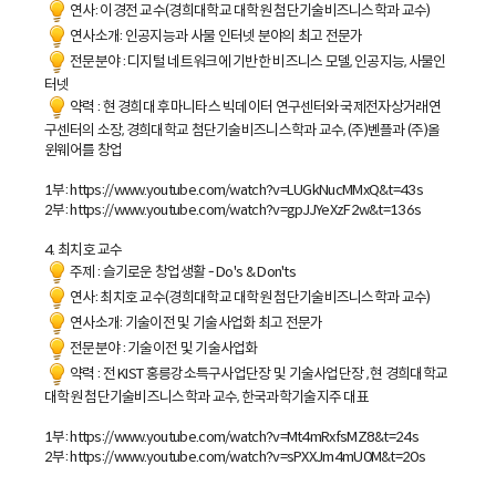
연사: 이경전 교수(경희대학교 대학원 첨단기술비즈니스학과 교수)
연사소개: 인공지능과 사물 인터넷 분야의 최고 전문가
전문분야 : 디지털 네트워크에 기반한 비즈니스 모델, 인공지능, 사물인
터넷
약력 : 현 경희대 후마니타스 빅데이터 연구센터와 국제전자상거래연
구센터의 소장, 경희대학교 첨단기술비즈니스학과 교수, (주)벤플과 (주)올
윈웨어를 창업
1부: https://www.youtube.com/watch?v=LUGkNucMMxQ&t=43s
2부: https://www.youtube.com/watch?v=gpJJYeXzF2w&t=136s
4. 최치호 교수
주제 : 슬기로운 창업생활 - Do's & Don'ts
연사: 최치호 교수(경희대학교 대학원 첨단기술비즈니스학과 교수)
연사소개: 기술이전 및 기술사업화 최고 전문가
전문분야 : 기술이전 및 기술사업화
약력 : 전 KIST 홍릉강소특구사업단장 및 기술사업단장 , 현 경희대학교
대학원 첨단기술비즈니스학과 교수, 한국과학기술지주 대표
1부: https://www.youtube.com/watch?v=Mt4mRxfsMZ8&t=24s
2부: https://www.youtube.com/watch?v=sPXXJm4mU0M&t=20s