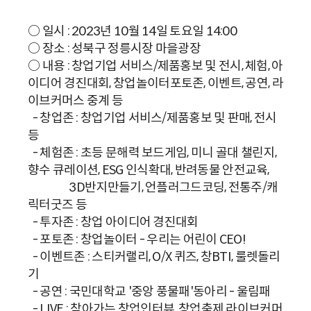
○ 일시 : 2023년 10월 14일 토요일 14:00
○ 장소 : 성북구 정릉시장 마을광장
○ 내용 : 창업기업 서비스/제품홍보 및 전시, 체험, 아
이디어 경진대회, 창업놀이터포토존, 이벤트, 공연, 라
이브커머스 중계 등
- 창업존 : 창업기업 서비스/제품홍보 및 판매, 전시
등
- 체험존 : 초등 문해력 보드게임, 미니 골대 챌린지,
향수 큐레이션, ESG 인식확대, 반려동물 안전교육,
3D반지만들기, 언플러그드코딩, 전통주/캐
릭터굿즈 등
- 투자존 : 창업 아이디어 경진대회
- 포토존 : 창업놀이터 - 우리는 어린이 CEO!
- 이벤트존 : 스티커랠리, O/X 퀴즈, 창BTI, 룰렛돌리
기
- 공연 : 국민대학교 '중앙 풍물패'동아리 - 울림패
- LIVE : 찾아가는 창업인터뷰, 창업축제 라이브커머