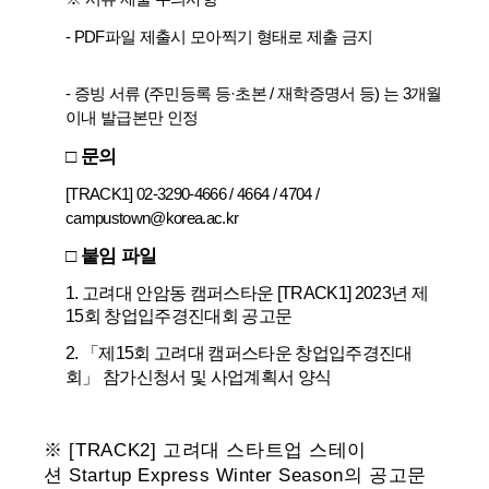
- PDF
파일 제출시 모아찍기 형태로 제출 금지
-
증빙 서류
(
주민등록 등
·
초본
/
재학증명서 등
)
는
3
개월
이내 발급본만 인정
□
문의
[TRACK1] 02-3290-4666 / 4664 / 4704 /
campustown@korea.ac.kr
□ 붙임 파일
1.
고려대 안암동 캠퍼스타운
[TRACK1] 2023
년 제
15
회 창업입주경진대회 공고문
2. 「제15회 고려대 캠퍼스타운 창업입주경진대
회」
참가신청서 및 사업계획서 양식
※
[TRACK2]
고려대 스타트업 스테이
션
Startup Express Winter Season
의 공고문