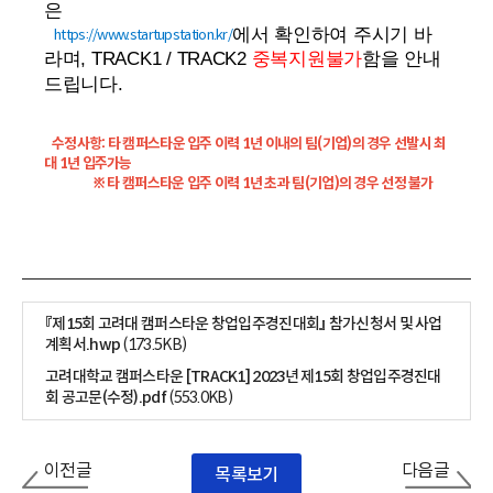
은
에서 확인하여 주시기 바
https://www.startupstation.kr/
라며
, TRACK1 / TRACK2
함을 안내
중복지원불가
드립니다
.
수정사항: 타 캠퍼스타운 입주 이력 1년 이내의 팀(기업)의 경우 선발시 최
대 1년 입주가능
※ 타 캠퍼스타운 입주 이력 1년 초과 팀(기업)의 경우 선정 불가
『제15회 고려대 캠퍼스타운 창업입주경진대회』 참가신청서 및 사업
계획서.hwp
(173.5KB)
고려대학교 캠퍼스타운 [TRACK1] 2023년 제15회 창업입주경진대
회 공고문(수정).pdf
(553.0KB)
이전글
다음글
목록보기