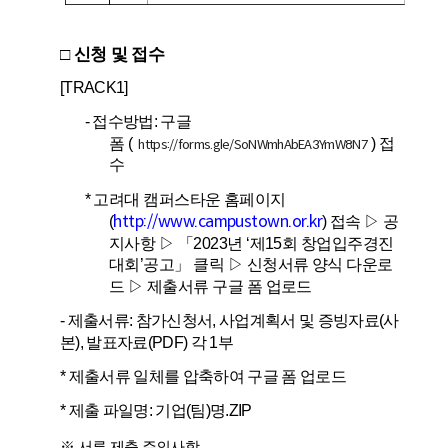
□
신청 및 접수
[TRACK1]
-
접수방법
:
구글
폼
(
)
접
https://forms.gle/SoNWmhAbEA3YmW8N7
수
*
고려대 캠퍼스타운 홈페이지
http://www.campustown.or.kr
(
)
접속
▷
공
지사항
▷ 「
2023
년
‘
제
15
회 창업입주경진
대회
’
공고
」
클릭
▷
신청서류 양식 다운로
드
▷
제출서류 구글 폼 업로드
-
제출서류
:
참가신청서
,
사업계획서 및 증빙자료
(
사
본
),
발표자료
(PDF)
각
1
부
*
제출서류 일체를 압축하여 구글 폼 업로드
*
제출 파일명
:
기업
(
팀
)
명
.ZIP
※
서류 제출 주의사항