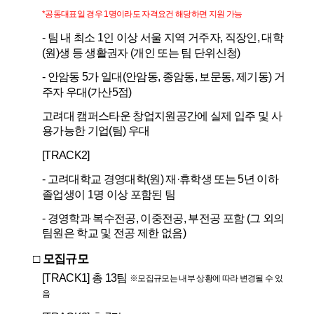
*
공동대표일 경우
1
명이라도 자격요건 해당하면 지원 가능
-
팀 내 최소
1
인 이상 서울 지역 거주자
,
직장인
,
대학
(
원
)
생 등 생활권자
(
개인 또는 팀 단위신청
)
-
안암동
5
가 일대
(
안암동
,
종암동
,
보문동
,
제기동
)
거
주자 우대
(
가산
5
점
)
고려대 캠퍼스타운 창업지원공간에 실제 입주 및 사
용가능한 기업
(
팀
)
우대
[TRACK2]
-
고려대학교 경영대학
(
원
)
재
·
휴학생 또는
5
년 이하
졸업생이
1
명 이상 포함된 팀
-
경영학과 복수전공
,
이중전공
,
부전공 포함
(
그 외의
팀원은 학교 및 전공 제한 없음
)
□
모집규모
[TRACK1]
총
13
팀
※
모집규모는 내부 상황에 따라 변경될 수 있
음