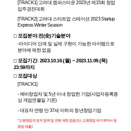
[TRACK1]
고려대 캠퍼스타운
2023
년 제
15
회 창업
입주경진대회
[TRACK2]
고려대 스타트업 스테이션
2023 Startup
Express Winter Season
□
모집분야
:
전
(
全
)
기술분야
-
아이디어 단계 및 실제 구현이 가능한 아이템으로
분야에 제한 없음
□
모집기간
: 2023.10.16.(
월
) ~ 2023.11.09.(
목
)
23:59
까지
□
모집대상
[TRACK1]
-
예비창업자 및
5
년 이내 창업한 기업
(
사업자등록증
상 개업연월일 기준
)
-
대표자 연령 만
37
세 이하의 청년창업기업
*
교원창업의 경우 업력 및 연령 제한 없음
(
단
,
교원창업 허가계약서 등
증빙 제출
)