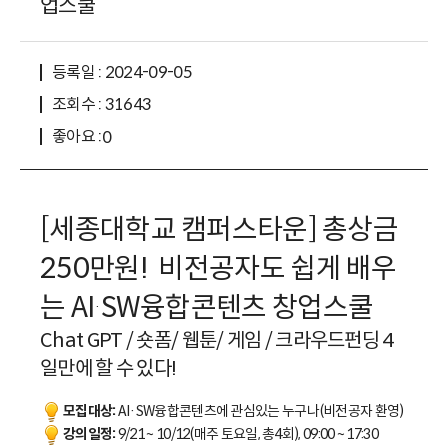
업스쿨
등록일 : 2024-09-05
조회수 : 31643
좋아요 :
0
[세종대학교 캠퍼스타운] 총상금
250만원! 비전공자도 쉽게 배우
는 AI
SW융합콘텐츠 창업스쿨
·
Chat GPT / 숏폼/ 웹툰/ 게임 / 크라우드펀딩 4
일만에 할 수 있다!
모집대상:
AI·SW융합콘텐츠에 관심있는 누구나(비전공자 환영)
강의일정:
9/21 ~ 10/12(매주 토요일, 총4회), 09:00 ~ 17:30