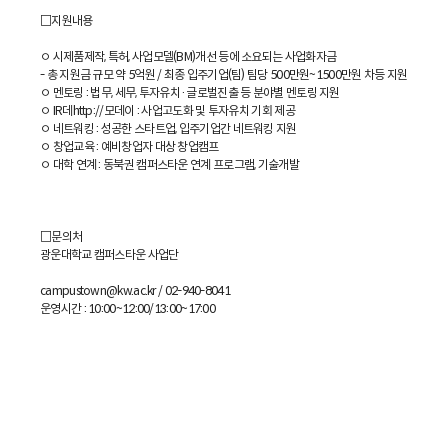
□지원내용
ㅇ 시제품제작, 특허, 사업모델(BM)개선 등에 소요되는 사업화자금
- 총 지원금 규모 약 5억원 / 최종 입주기업(팀) 팀당 500만원~1500만원 차등 지원
ㅇ 멘토링 : 법무, 세무, 투자유치·글로벌진출 등 분야별 멘토링 지원
ㅇ IR데http://모데이 : 사업고도화 및 투자유치 기회 제공
ㅇ 네트워킹 : 성공한 스타트업, 입주기업간 네트워킹 지원
ㅇ 창업교육 : 예비창업자 대상 창업캠프
ㅇ 대학 연계 : 동북권 캠퍼스타운 연계 프로그램, 기술개발
□문의처
광운대학교 캠퍼스타운 사업단
campustown@kw.ac.kr / 02-940-8041
운영시간 : 10:00~12:00/13:00~17:00