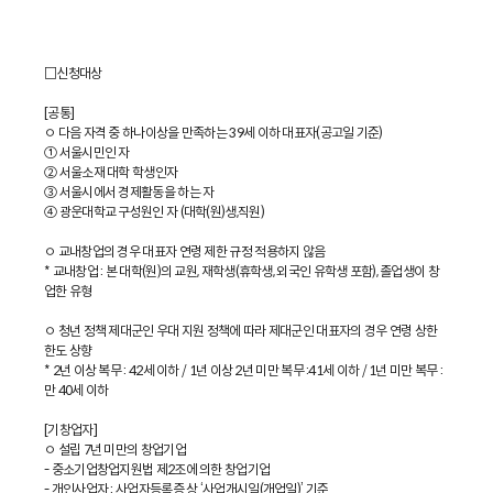
□신청대상
[공통]
ㅇ 다음 자격 중 하나이상을 만족하는 39세 이하 대표자(공고일 기준)
① 서울시민인 자
② 서울소재 대학 학생인자
③ 서울시에서 경제활동을 하는 자
④ 광운대학교 구성원인 자 (대학(원)생,직원)
ㅇ 교내창업의 경우 대표자 연령 제한 규정 적용하지 않음
* 교내창업 : 본 대학(원)의 교원, 재학생(휴학생, 외국인 유학생 포함), 졸업생이 창
업한 유형
ㅇ 청년 정책 제대군인 우대 지원 정책에 따라 제대군인 대표자의 경우 연령 상한
한도 상향
* 2년 이상 복무 : 42세 이하 / 1년 이상 2년 미만 복무 :41세 이하 / 1년 미만 복무 :
만 40세 이하
[기창업자]
ㅇ 설립 7년 미만의 창업기업
- 중소기업창업지원법 제2조에 의한 창업기업
- 개인사업자 : 사업자등록증 상 ‘사업개시일(개업일)’ 기준