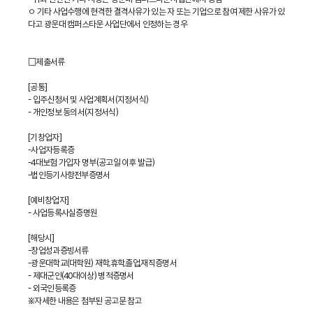
ㅇ 기타 사업수행에 현격한 결격사유가 있는 자 또는 기업으로 참여 제한 사유가 있
다고 광운대 캠퍼스타운 사업단에서 인정하는 경우
□제출서류
[공통]
- 입주신청서 및 사업계획서(지정서식)
- 개인정보 동의서(지정서식)
[기창업자]
-사업자등록증
-4대보험 가입자 명부(공고일 이후 발급)
-법인등기사항전부증명서
[예비창업자]
- 사업등록사실증명원
[해당시]
-창업성과증빙서류
-광운대학교(대학원) 재학,휴학,졸업,재직증명서
- 제대군인(40대이상) 병적증명서
- 외국인등록증
※자세한 내용은 첨부된 공고문 참고