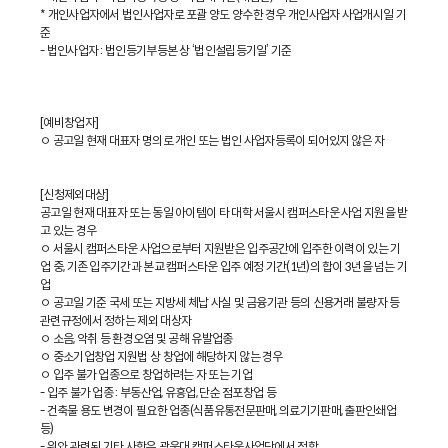
* 개인사업자에서 법인사업자로 포괄 양도 양수한 경우 개인사업자 사업개시일 기
준
- 법인사업자 : 법인등기부등본 상 ‘법인설립등기일’ 기준
[예비창업자]
ㅇ 공고일 현재 대표자 명의로 개인 또는 법인 사업자등록이 되어있지 않은 자
[신청제외대상]
공고일 현재 대표자 또는 동일 아이템이 타 대학 서울시 캠퍼스타운 사업 지원을 받
고 있는 경우
ㅇ 서울시 캠퍼스타운 사업으로부터 지원받은 입주공간에 입주한 이력이 있는 기
업 중, 기존 입주기간과 본교 캠퍼스타운 입주 예정 기간(1년)의 합이 3년을 넘는 기
업
ㅇ 공고일 기준 국세 또는 지방세 체납 사실 및 금융기관 등의 신용거래 불량자 등
관련규정에서 정하는 제외 대상자
ㅇ 소음, 악취 등 환경오염 및 공해 유발업종
ㅇ 중소기업창업 지원법 상 창업에 해당하지 않는 경우
ㅇ 입주 불가 업종으로 창업하려는 자 또는 기업
- 입주 불가 업종 : 부동산업, 유흥업, 단순 점포창업 등
- 건축물 용도 변경이 필요한 업종(식품유통전문판매, 의료기기판매, 출판인쇄업
등)
- 위와 관련된 기타 사항은 광운대 캠퍼스타운사업단에서 정함