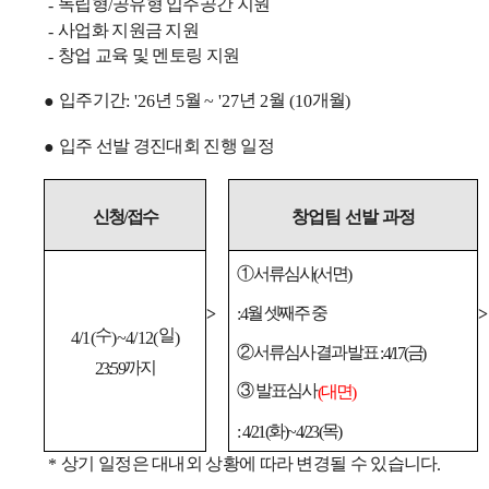
독립형
공유형 입주공간 지원
-
/
사업화 지원금 지원
-
창업 교육 및 멘토링 지원
-
입주기간
년
월
년
월
개월
●
: '26
5
~ '27
2
(10
)
입주 선발 경진대회 진행 일정
●
창업팀 선발 과정
신청
접수
/
① 서류심사
서면
(
)
월 셋째주 중
: 4
>
>
수
일
4/1(
)~4/12(
)
② 서류심사 결과 발표
금
: 4/17(
)
까지
23:59
③ 발표심사
대면
(
)
화
목
: 4/21(
)~4/23(
)
상기 일정은 대내외 상황에 따라 변경될 수 있습니다
*
.