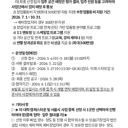
라) 최종 선정 팀의
입주 공간 배정은 평가 결과, 입주 인원 등을 고려하여
사업단에서 임의 배정 후 통보
2) 창업활동비 지원(최대 500만원 차등 지원)
※창업활동비 지원 기간:
2026. 7. 1.~10. 31.
→ 예비창업자의 경우 300만원 지원
3) 창업지원 프로그램 연계 (진단 기반 맞춤형 분야별 프로그램)
4)
1:1 멘토링
및
스케일업 프로그램
지원
5) 기타 공간 및 연계 프로그램(
교육, 강의 세미나
등) 지원
6)
연말 성과공유회
를 통한
시상금
지급 등 (
최대 300만원
)
ㅇ
운영일정(예정)
① 신청 접수 - 2026. 5. 6.(수)~5. 18.(월) 15:00까지
② 서류 결과 발표 - 2026. 5. 22.(금)
③ 발표 심사 - 2026. 5. 27.(수) 15:30~18:30 [장소: 이화 스타트업 오
픈 스페이스 예정]
④ 최종 선정 공고 - 2026. 5. 28.(목)
⑤ 협약기간 - 2026. 6. 1.(일)~12. 31.(목)
※발표 심사 일시는 서류 합격 시 개별 연락 예정이며, 위 일정 및 장소는 주
관사의 사정에 따라 변경될 수 있음
ㅇ 기타사항
▷★
타 대학 캠퍼스타운 및 서울시 사업 중복 선정 시 1곳만 선택하여 진행
하여야 함(중복 협약·입주 절대 불가)★
▷ 선정 이후 폐업, 양수·양도 등 진행 시 협약 취소될 수 있음(기창업자 법인
설립 시에는 제외하며, 예비창업자의 경우 기 보유한 법인으로 양수·양도