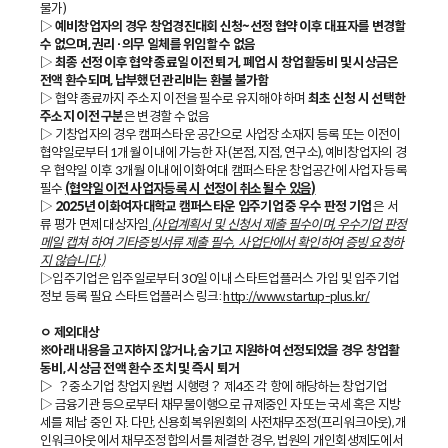
불가)
▷
예비창업자의 경우 창업경진대회 신청~선정 협약 이후 대표자를 변경할
수 없으며, 권리·의무 일체를 위임할 수 없음
▷
최종 선정 이후 협약 종료일 이전 퇴거, 폐업 시 창업활동비 및 시상금은
전액 환수되며, 납부했던 관리비는 환불 불가함
▷ 협약 종료까지 주소지 이전을 필수로 유지해야 하며
최초 신청 시 선택한
주소지 이전 구분
은 변경할 수 없음
▷ 기창업자의 경우 캠퍼스타운 공간으로 사업장 소재지 등록 또는 이전이
협약일로부터 1개월 이내에 가능한 자 (본점, 지점, 연구소), 예비창업자의 경
우 협약일 이후 3개월 이내에 이화여대 캠퍼스타운 창업공간에 사업자 등록
필수
(협약일 이전 사업자등록 시 선정이 취소될 수 있음)
▷
2025년 이화여자대학교 캠퍼스타운 입주기업 중 우수 판정 기업
은 서
류 평가 면제 대상자임
(사업계획서 및 신청서 제출 필수이며, 우수기업 판정
메일 캡쳐 하여 기타증빙서류 제출 필수, 사업단에서 확인하여 증빙 요청하
지 않습니다.)
▷입주기업은 입주일로부터 30일 이내 스타트업플러스 가입 및 입주기업
정보 등록 필요 스타트업플러스 링크:
http://www.startup-plus.kr/
ㅇ 제외대상
※아래 내용을 고지하지 않거나, 숨기고 지원하여 선정되었을 경우 창업활
동비, 시상금 전액 환수 조치 및 즉시 퇴거
▷
？중소기업 창업지원법 시행령？ 제4조 각 항에 해당하는 창업기업
▷ 금융기관 등으로부터 채무불이행으로 규제중인 자 또는 국세 혹은 지방
세를 체납 중인 자. 다만, 신용회복위원회의 사전채무조정(프리워크아웃), 개
인워크아웃에서 채무조정합의서를 체결한 경우, 법원의 개인회생제도에서