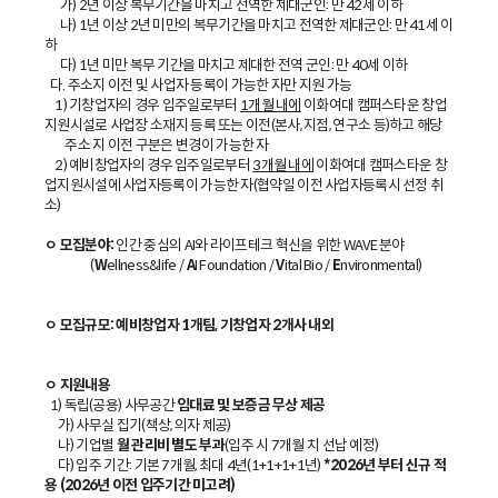
가) 2년 이상 복무기간을 마치고 전역한 제대군인: 만 42세 이하
나) 1년 이상 2년 미만의 복무기간을 마치고 전역한 제대군인: 만 41세 이
하
다) 1년 미만 복무 기간을 마치고 제대한 전역 군인: 만 40세 이하
다. 주소지 이전 및 사업자 등록이 가능한 자만 지원 가능
1) 기창업자의 경우 입주일로부터
1개월 내에
이화여대 캠퍼스타운 창업
지원시설로 사업장 소재지 등록 또는 이전(본사, 지점, 연구소 등)하고 해당
주소 지 이전 구분은 변경이 가능한 자
2) 예비창업자의 경우 입주일로부터
3개월 내에
이화여대 캠퍼스타운 창
업지원시설에 사업자등록이 가능한 자(협약일 이전 사업자등록시 선정 취
소)
ㅇ 모집분야:
인간 중심의 AI와 라이프테크 혁신을 위한 WAVE 분야
(
W
ellness&life /
A
I Foundation /
V
ital Bio /
E
nvironmental)
ㅇ 모집규모: 예비창업자 1개팀, 기창업자 2개사 내외
ㅇ 지원내용
1) 독립(공용) 사무공간
임대료 및 보증금 무상 제공
가) 사무실 집기(책상, 의자 제공)
나) 기업별
월 관리비 별도 부과
(입주 시 7개월 치 선납 예정)
다) 입주 기간: 기본 7개월, 최대 4년(1+1+1+1년)
*2026년 부터 신규 적
용 (2026년 이전 입주기간 미고려)