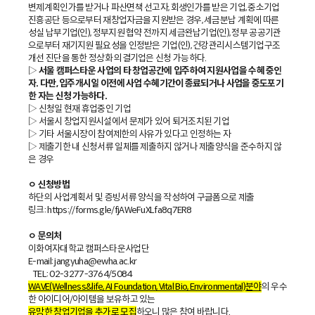
변제계획인가를 받거나 파산면책 선고자, 회생인가를 받은 기업, 중소기업
진흥공단 등으로부터 재창업자금을 지원받은 경우, 세금분납 계획에 따른
성실 납부기업(인), 정부지원 협약 전까지 세금완납기업(인), 정부 공공기관
으로부터 재기지원 필요성을 인정받은 기업(인), 건강관리시스템기업구조
개선 진단을 통한 정상화 의결기업은 신청 가능하다.
▷
서울 캠퍼스타운 사업의 타 창업공간에 입주하여 지원사업을 수혜 중인
자. 다만, 입주개시일 이전에 사업 수혜기간이 종료되거나 사업을 중도포기
한 자는 신청 가능하다.
▷ 신청일 현재 휴업중인 기업
▷ 서울시 창업지원시설에서 문제가 있어 퇴거조치된 기업
▷ 기타 서울시장이 참여제한의 사유가 있다고 인정하는 자
▷ 제출기한 내 신청서류 일체를 제출하지 않거나 제출양식을 준수하지 않
은 경우
ㅇ 신청방법
하단의 사업계획서 및 증빙서류 양식을 작성하여 구글폼으로 제출
링크:
https://forms.gle/fjAWeFuXLfa8q7ER8
ㅇ 문의처
이화여자대학교 캠퍼스타운사업단
E-mail:
.kr
jangyuha@ewha.ac
TEL: 02-3277-3764/5084
WAVE(Wellness&life, AI Foundation, Vital Bio, Environmental)분야
의 우수
한 아이디어/아이템을 보유하고 있는
유망한 창업기업을 추가로 모집
하오니 많은 참여 바랍니다.