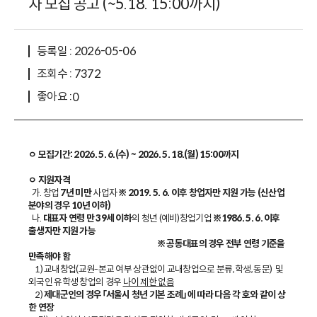
자 모집 공고 (~5.18. 15:00까지)
등록일 : 2026-05-06
조회수 : 7372
좋아요 :
0
ㅇ 모집기간:
2026. 5. 6.(수) ~ 2026. 5. 18.(월) 15:00까지
ㅇ 지원자격
가. 창업
7년 미만
사업자
※ 2019. 5. 6. 이후 창업자만 지원 가능 (신산업
분야의 경우 10년 이하)
나.
대표자 연령 만 39세 이하
의 청년 (예비)창업기업
※1986. 5. 6. 이후
출생자만 지원 가능
※ 공동대표의 경우 전부 연령 기준을
만족해야 함
1) 교내창업(교원-본교 여부 상관없이 교내창업으로 분류, 학생, 동문) 및
외국인 유학생 창업의 경우
나이 제한 없음
2)
제대군인의 경우「서울시 청년 기본 조례」에 따라 다음 각 호와 같이 상
한 연장