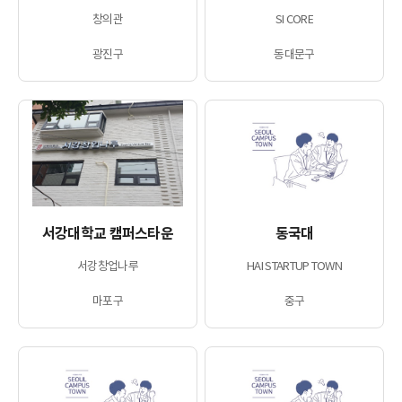
창의관
SI CORE
광진구
동대문구
서강대학교 캠퍼스타운
동국대
서강창업나루
HAI STARTUP TOWN
마포구
중구