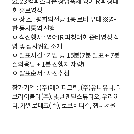
2023 캠퍼스타운 창업축제 영어IR 피칭대
회 홍보영상
ㅇ 장 소 : 평화의전당 1층 로비 무대 ※영-
한 동시통역 진행
ㅇ 식전행사 : 영어IR 피칭대회 준비영상 상
영 및 심사위원 소개
ㅇ 발표시간 : 기업 당 15분(7분 발표 + 7분
질의응답 + 1분 진행자 재량)
ㅇ 발표순서 : 사전추첨
참가기업 : (주)에이피그린, (주)유니유니, 리
브라이블리(주), 빛날덴탈스튜디오, 우리끼
리, 카멜로테크(주), 로보버티컬, 챕터서울