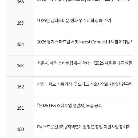
166
2025년 캠퍼스타운 성과 우수 대학 상패 수여
165
2026 경기 스타트업 서밋 Invest Connect 1차 참여기업 모
164
서울시, 해외 스타트업 유치 확대…'2026 서울 유니콘 챌린지'
163
상명대학교 식품외식·푸드테크 기술사업화 사업단 연구팀 및
162
「2026 LBS 스타트업 챌린지」모집 공고
161
『넥스트로컬 8기』 지역연계형 청년 창업 지원사업 참여자 모
160