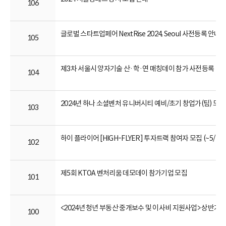
106
글로벌 스타트업페어 NextRise 2024, Seoul 사전등록 안내(~6
105
제3차 서울시 양자기술 산·학·연 매칭데이 참가 사전등록 안내(~
104
2024년 하나 소셜벤처 유니버시티 예비/초기 창업가(팀) 모집
103
하이 플라이어 [HIGH-FLYER] 투자트랙 참여자 모집 (~5/13)
102
제5회 KTOA 벤처리움 데모데이 참가기업 모집
101
<2024년 청년 부동산 중개보수 및 이사비 지원사업> 상반기 
100