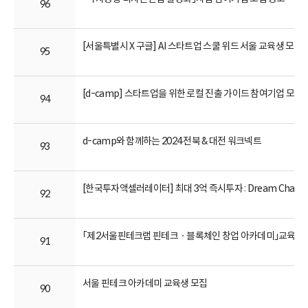
96
[서울특별시 X 구글] AI 스타트업 스쿨 위드 서울 교육생 모집
95
[d-camp] 스타트업을 위한 로컬 진출 가이드 참여기업 모집
94
d-camp와 함께하는 2024 전북 & 대전 워크넥트
93
[한국투자액셀러레이터] 최대 3억 즉시투자 : Dream Challeng
92
「제2서울핀테크랩 핀테크ㆍ블록체인 창업 아카데미」교육생 
91
서울 핀테크 아카데미 교육생 모집
90