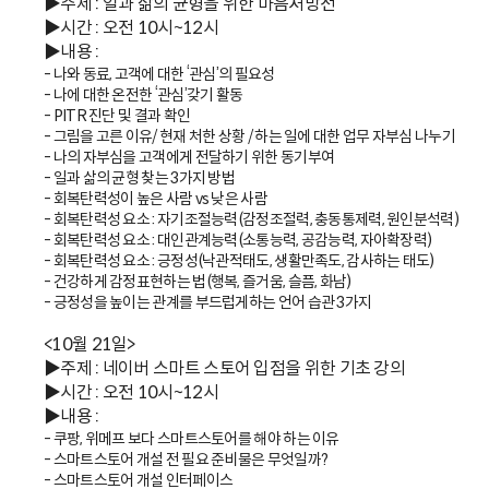
▶주제 : 일과 삶의 균형을 위한 마음처방전
▶시간 : 오전 10시~12시
▶내용 :
- 나와 동료, 고객에 대한 ‘관심’의 필요성
- 나에 대한 온전한 ‘관심’갖기 활동
- PITR 진단 및 결과 확인
- 그림을 고른 이유/ 현재 처한 상황 / 하는 일에 대한 업무 자부심 나누기
- 나의 자부심을 고객에게 전달하기 위한 동기부여
- 일과 삶의 균형 찾는 3가지 방법
- 회복탄력성이 높은 사람 vs 낮은 사람
- 회복탄력성 요소 : 자기조절능력(감정조절력, 충동통제력, 원인분석력)
- 회복탄력성 요소 : 대인관계능력(소통능력, 공감능력, 자아확장력)
- 회복탄력성 요소 : 긍정성(낙관적태도, 생활만족도, 감사하는 태도)
- 건강하게 감정표현하는 법(행복, 즐거움, 슬픔, 화남)
- 긍정성을 높이는 관계를 부드럽게하는 언어 습관 3가지
<10월 21일>
▶주제 : 네이버 스마트 스토어 입점을 위한 기초 강의
▶시간 : 오전 10시~12시
▶내용 :
- 쿠팡, 위메프 보다 스마트스토어를 해야 하는 이유
- 스마트스토어 개설 전 필요 준비물은 무엇일까?
- 스마트스토어 개설 인터페이스