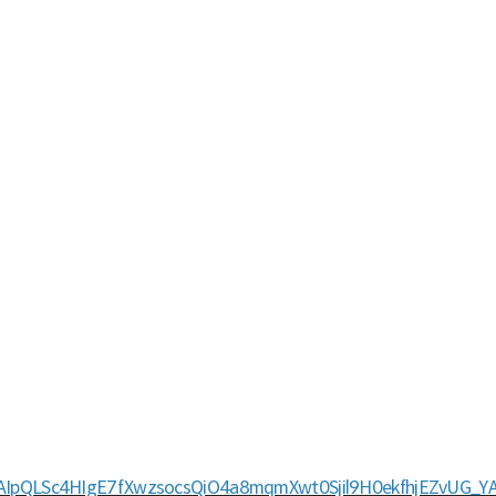
/1FAIpQLSc4HIgE7fXwzsocsQiO4a8mqmXwt0Sjil9H0ekfhjEZvUG_Y