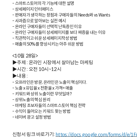
- 스마트스토어의 각 기능에 대한 설명
- 상세페이지 인터페이스
- 판매자가 생각하는 장점과 구매자들의 Needs와 vs Wants
- 사과즙으로 알아보는 실전 예시
- 온라인 구매자들이 선택적 난독증인 이유
- 온라인 구매자들이 상세페이지를 보다 짜증을 내는 이유
- 직관적이고 쉬운 상세페이지작성 방법
- 매출의 50%를 향상시키는 아주 쉬운 방법
<10월 28일>
▶주제 : 온라인 시장에서 살아남는 마케팅
▶시간 : 오전 10시~12시
▶내용 :
- 오프라인은 방문, 온라인은 노출이 핵심이다.
- 노출 x 유입율 x 전환율 x 가격= 매출
- 키워드와 상위 노출이란 무엇일까?
- 상위노출의 핵심 원리
- 마케팅 초보자들의 스마트스토어 핵심 전략
- 수익이 들어오는 키워드 찾는 방법
- 네이버 광고 설정 방법
신청서 링크 바로가기:
https://docs.google.com/forms/d/e