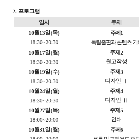
프로그램
2.
일시
주제
월
일
목
10
13
(
)
주제
1
18:30~20:30
독립출판과 콘텐츠 기
월
일
월
주제
10
17
(
)
2
원고작성
18:30~20:30
월
일
수
주제
10
19
(
)
3
디자인
18:30~20:30
Ⅰ
월
일
월
주제
10
24
(
)
4
디자인
18:30~20:30
Ⅱ
월
일
목
주제
10
27
(
)
5
인쇄
18:00~20:00
월
일
월
10
31
(
)
주제
6
18:00~20:00
유통 및 크라우드 펀