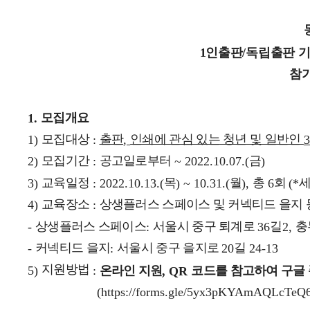
1
인출판
/
독립출판 기
참가
모집개요
1.
모집대상
출판
인쇄에 관심 있는 청년 및 일반인
1)
:
,
3
모집기간
공고일로부터
금
2)
:
~ 2022.10.07.(
)
교육일정
목
월
총
회
세
3)
: 2022.10.13.(
) ~ 10.31.(
),
6
(*
교육장소
상생플러스 스페이스 및 커넥티드 을지 
4)
:
상생플러스 스페이스
서울시 중구 퇴계로
길
충
-
:
36
2,
커넥티드 을지
서울시 중구 을지로
길
-
:
20
24-13
지원방법
5)
:
온라인 지원
코드를 참고하여 구글 
, QR
(https://forms.gle/5yx3pKYAmAQLcTeQ6