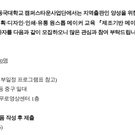
동국대학교 캠퍼스타운사업단에서는 지역출판인 양성을 위
획·디자인·인쇄·유통 원스톱 메이커 교육 『제조기반 메
자를 다음과 같이 모집하오니 많은 관심과 참여 부탁드립
명
0
부일정 프로그램표 참고
)
등 중구 일대
무로영상센터
층
1
폼 작성 후 제출
)