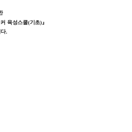
한
이커 육성스쿨
(
기초
)
』
니다
.