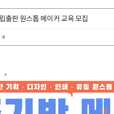
립출판 원스톱 메이커 교육 모집
:
4