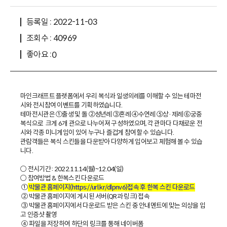
등록일 : 2022-11-03
조회수 : 40969
좋아요 :
0
마인크래프트 플랫폼에서 우리 복식과 일생의례를 이해할 수 있는 테마전
시와 전시참여 이벤트를 기획하였습니다.
테마전시관은 ①출생 및 돌 ②성년례 ③혼례 ④수연례 ⑤상·제례 ⑥궁중
복식으로 크게 6개 관으로 나누어져 구성하였으며, 각 관마다 다채로운 전
시와 각종 미니게임이 있어 누구나 즐겁게 참여할 수 있습니다.
관람객들은 복식 스킨들을 다운받아 다양하게 입어보고 체험해 볼 수 있습
니다.
○ 전시기간 : 2022.11.14(월)~12.04(일)
○ 참여방법 & 한복스킨 다운로드
①
접속 후 한복 스킨 다운로드
박물관 홈페이지(
https://url.kr/dlpnv6
)
② 박물관 홈페이지에 게시된 서버(QR과 링크) 접속
③ 박물관 홈페이지에서 다운로드 받은 스킨 중 안내멘트에 맞는 의상을 입
고 인증샷 촬영
④ 파일을 저장하여 하단의 링크를 통해 네이버폼