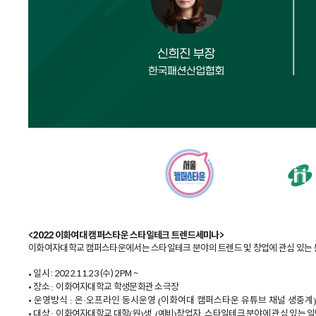
<2022 이화여대 캠퍼스타운 스타일테크 트렌드세미나>
이화여자대학교 캠퍼스타운에서는 스타일테크 분야의 트렌드 및 창업에 관심 있는 
일시 : 2022.11.23 (수) 2PM ~
•
장소
이화여자대학교 학생문화관 소극장
•
:
운영방식
온
오프라인 동시운영
이화여대 캠퍼스타운 유튜브 채널 생중계
•
:
·
(
)
대상
이화여자대학교 대학
원
생
예비
창업자
스타일테크 분야에 관심 있는 일
•
:
(
)
, (
)
,