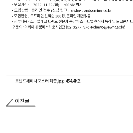
모집기간
화
까지
•
: ~ 2022. 11.22.(
) 11:00AM
모집방법
온라인 접수
신청 링크
•
ewha-trendseminar.co.kr
:
(
:
모집인원
오프라인 선착순
명
온라인 제한없음
•
:
100
,
세부내용
스타일테크 트렌드 전문가 특강과 스타트업 현직자 특강 및 토크콘서트
•
:
？문의 : 이화여대 캠퍼스타운사업단 (02-3277-3764/chewo@ewha.ac.kr)
트렌드세미나 포스터 최종.jpg
(454.4KB)
이전글