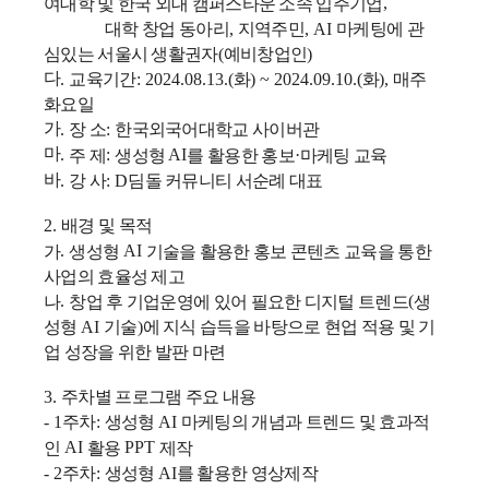
여대학 및 한국 외대 캠퍼스타운 소속 입주기업
,
대학 창업 동아리
지역주민
마케팅에 관
,
, AI
심있는 서울시 생활권자
예비창업인
(
)
다
교육기간
화
화
매주
.
: 2024.08.13.(
) ~ 2024.09.10.(
),
화요일
가
장 소
한국외국어대학교 사이버관
.
:
마
주 제
생성형
를 활용한 홍보
마케팅 교육
.
:
AI
·
바
강 사
딤돌 커뮤니티 서순례 대표
.
: D
배경 및 목적
2.
가
생성형
기술을 활용한 홍보 콘텐츠 교육을 통한
.
AI
사업의 효율성 제고
나
창업 후 기업운영에 있어 필요한 디지털 트렌드
생
.
(
성형
기술
에 지식 습득을 바탕으로 현업 적용 및 기
AI
)
업 성장을 위한 발판 마련
주차별 프로그램 주요 내용
3.
주차
생성형
마케팅의 개념과 트렌드 및 효과적
- 1
:
AI
인
활용
제작
AI
PPT
주차
생성형
를 활용한 영상제작
- 2
:
AI