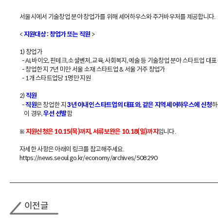
서울시에서 기술창업 분야 창업가를 위해 셰어하우스와 주거바우처를 제공합니다.
<
>
지원대상 : 창업가 또는 직원
1) 창업가
- AI, 바이오, 핀테크, 소셜벤처, 교육, 사회복지, 예술 등 기술창업 분야 스타트업 대
- 창업한 지 7년 미만 서울 소재 스타트업 & 서울 거주 창업가
- 1개 스타트업당 1명만 지원
2)
직원
-
은 창업한 지
하
직원
3년 이내인 스타트업의 대표와, 같은 지역 셰어하우스에 신청
이 경우,
함
우선 선발
※
입니다.
지원신청은 10.15(목)까지, 서류보완은 10.18(일)까지
자세한 사항은 아래의 링크를 참고해주세요.
https://news.seoul.go.kr/economy/archives/508290
이전글