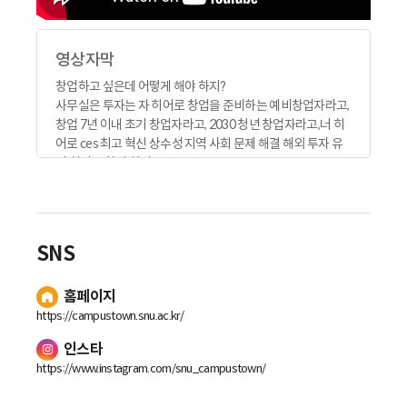
영상자막
창업하고 싶은데 어떻게 해야 하지?
사무실은 투자는 자 히어로 창업을 준비하는 예비창업자라고,
창업 7년 이내 초기 창업자라고, 2030 청년 창업자라고,너 히
어로 ces 최고 혁신 상수성 지역 사회 문제 해결 해외 투자 유
치 히어로 창업 히어로.
서울대학교 캠퍼스타운 사업단은 서울대의 인력과 기술을 바
탕으로 지역 사회와 협력하여 과학기술 중심에 활기찬 창업 생
태계를 조성합니다.
서울대학교 캠퍼스타운 사업단은 창업 히어로를 거점으로 삼
SNS
아 밸리 클러스터의 성장과 산을 통해 한국 실리콘밸리를 하고
자 합니다. 이 과정에서 글로벌 딥테크 창업 기업을 발굴하고
홈페이지
육성함으로써 서울이 세계적인 창업으로 도약하는 것을 목표
로 합니다.
https://campustown.snu.ac.kr/
서울대학교 캠퍼스타운 사업단은 2024년 현재까지 119팀을
인스타
선발 및 유치하여 누적 투자 유치액은 1046억 매출액은 422
https://www.instagram.com/snu_campustown/
억 높은 성장세를 보이고있습니다. 입주 기업들은 해외지사 설
립 해외투자 유치 ces 혁신상 수상 등을 통해 글로벌 무대에서