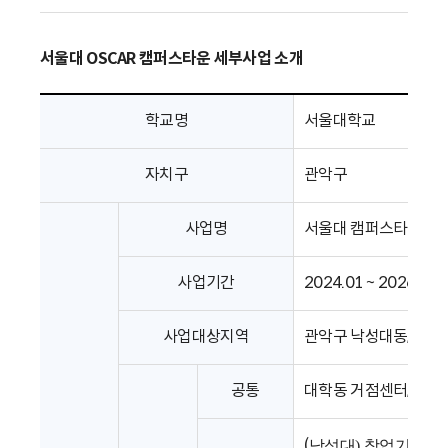
도 활발히 활동 중입니다.
서울대 OSCAR 캠퍼스타운 세부사업 소개
학교명
서울대학교
자치구
관악구
사업명
서울대 캠퍼스타운 2.0
사업기간
2024.01 ~ 2026.12
사업대상지역
관악구 낙성대동, 대학
공통
대학동 거점센터, 낙성
(
낙성대
) 
창업기업지원