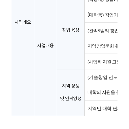
(
대학동
창업기업지원 
) 
사업개요
창업 육성
(
관악
S
밸리 창업생태
사업내용
지역창업문화
활성화
(
사업화 지원 고도화
) 
(
기술창업 선도인력
지역 상생

대학의 자원을 활용하
및 인력양성
지역민
-
대학 연계를 