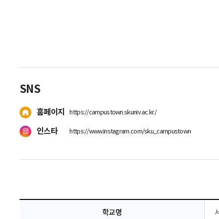
SNS
홈페이지
https://campustown.skuniv.ac.kr/
인스타
https://www.instagram.com/sku_campustown
학교명