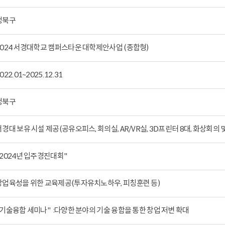
(우리 모두 행복한 곳)
성북구
2024 서경대학교 캠퍼스타운 대학제안사업 (종합형)
022.01~2025.12.31
성북구
서경대 보유 시설 제공(공유오피스, 회의실, AR/VR실, 3D프린터 8대, 화상회의
"2024년 입주경진대회"
창업육성을 위한 교육제공(투자유치노하우, 피칭훈련 등)
"기술융합 세미나" :다양한 분야의 기술 융합을 통한 창업 저변 확대