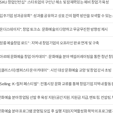
"SKU 창업인턴십" :스타트업의 구인난 해소 및 잠재력있는 예비 창업가 육성
"입주기업 성과공유회" :성과를 공유하고 상호 간의 협력 방안을 모색할 수 있는
"온더스테이지", 창업 토크쇼 : 문화예술의 다양하고 무궁무진한 방향성 제시
"정릉 예술창업 로드" : 지역 내 창업기업의 오프라인 판로 연계 및 구축
"아르떼 문화예술 창업 아카데미" : 문화예술 분야 엑설러레이팅을 통한 청년 
"(클러스터) 캠퍼스타운 아카데미" : 시민 대상 문화예술 교양 및 창업 강사 초빙
"Selling : K-컬처 페스티벌" : 전통시장 문화 교류를 통해 창업기업 지역내 활동
문화예술 분야 창업팀 선발 후 육성 지원(공간지원, 지원금 지급, 멘토링, 컨설팅, 
문화예술 분야 프로그램 운영팀 모집 후 실행 지원(지역활성화 목적의 프로그램 