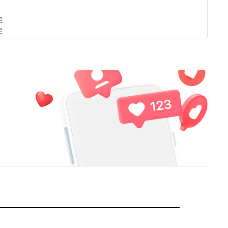
로
로
산 산책로
로
로