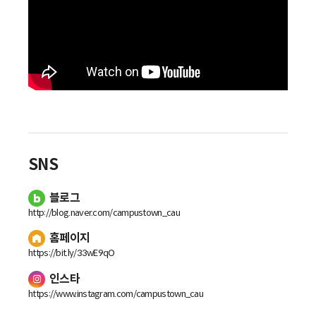
SNS
블로그
http://blog.naver.com/campustown_cau
홈페이지
https://bit.ly/33wE9qO
인스타
https://www.instagram.com/campustown_cau