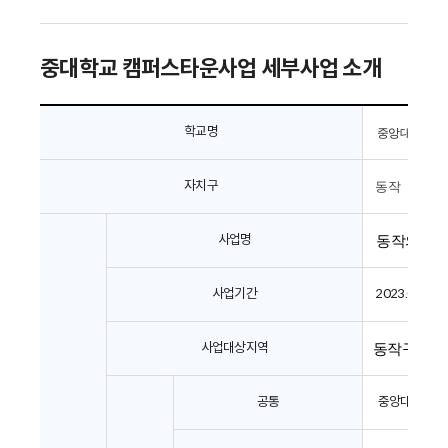
중대학교 캠퍼스타운사업 세부사업 소개 
학교명
중앙대학교
자치구
동작
사업명
동작의 청
사업기간
 2023.01 ~ 2
사업대상지역
동작구 흑
공통
  중앙대학교 