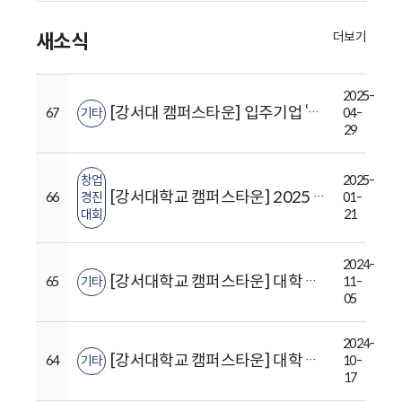
더보기
새소식
2025-
[강서대 캠퍼스타운] 입주기업 ‘판컴퍼니’ 공연 홍보 [‘버추얼 아바타X오페라’ 융합 시도한 판타지 가족오페라 ‘안녕, 나의 별님에게’ ]
67
기타
04-
29
창업
2025-
[강서대학교 캠퍼스타운] 2025 GSU 입주경진대회 참가자 모집(~02.10. 13시까지)
66
경진
01-
대회
21
2024-
[강서대학교 캠퍼스타운] 대학 특화 창업 지원 프로그램 특강 안내
65
기타
11-
05
2024-
[강서대학교 캠퍼스타운] 대학 특화 창업 지원 프로그램 특강 안내
64
기타
10-
17