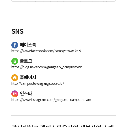
더 그렇죠 전격 씬도 가는거고 하구요, 그래도 그 민지 애가 축
전 한번 사서 가보도록 하겠습니다.
안녕하세요 등산복 차림이 신데 사회당이 오시나 봐요. 예 보
기 위해선 올레길 다녀오는 길이에요. 중 세상이야 요산이 동
재산 이에요, 카페인은 자 주세요 에러 요 안에 올때마다 져 양
SNS
반들도 다 공개 산 다니는 사람들이에요.
괜찮아 아시나요 으 근처 동네 살아요.
페이스북
여기는 대학교 카페인데 학생들 만큼이나 어르신들도 많이 있
네요.
https://www.facebook.com/campystown.kc.9
아까 발 원래 그래요 동네 마을의 가지나 마찬가지인데요 뭐
블로그
학교 측에서 좀 불편하지 않을까요.
https://blog.naver.com/gangseo_campustown
변하기는 요 동네 사람들 불러다가 기술도 가르쳐주고 동네 청
년들 창업하고 또 아주 자 거에요. 예 그 캠퍼스타운 이라고 그
홈페이지
지금 우리 딸도 여기서 사업하는 데 사무실도 공짜랍니다.
http://campustown.gangseo.ac.kr/
사무실 공짜 리야 예 서울시에서 청년창업 이라고 지원해준 데
저 덕에 크게 그 어 이렇게 혹시 란 더 가도 될까요 그렇죠.
인스타
가봅시다
https://www.instagram.com/gangseo_campustown/